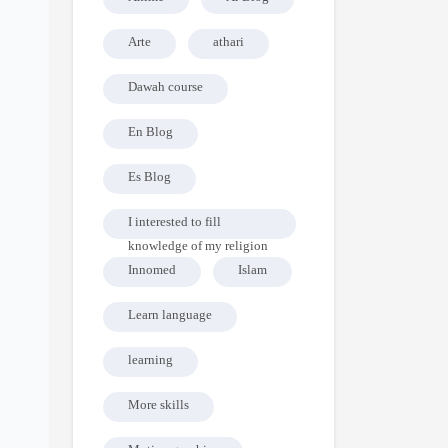
Arte
athari
Dawah course
En Blog
Es Blog
I interested to fill
knowledge of my religion
Innomed
Islam
Learn language
learning
More skills