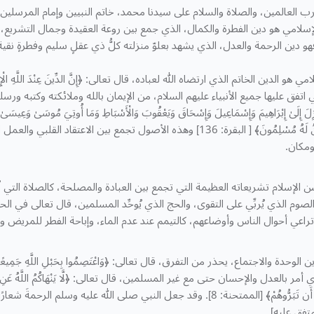
رب العالمين، والصلاة والسلام على سيدنا محمد، خاتم النبيين وإمام المرسلي
لإسلامي هو دين الفطرة والكمال، الذي جمع بين روعة العقيدة وجمال التشريع، و
هو دين الرحمة والعدل، الذي يشهد بعلوّ منزلته كلُّ ذي عقلٍ سليم وفطرةٍ نقية
 اتفق عليها جميع الأنبياء عليهم السلام، من الإيمان بالله وملائكته وكتبه ورسله، كما قال 
أُنزِلَ إِلَىٰ إِبْرَاهِيمَ وَإِسْمَاعِيلَ وَإِسْحَاقَ وَيَعْقُوبَ وَالْأَسْبَاطِ وَمَا أُوتِيَ مُوسَىٰ وَعِيسَىٰ وَمَا
مِّنْهُمْ وَنَحْنُ لَهُ مُسْلِمُونَ﴾ [ البقرة: 136] وهذه الأصول تجمع بين ا
ومكان.
لإسلام تشريعاته العظيمة التي تجمع بين العبادة والمصلحة، كالصلاة التي تُطهّ
راعي أحوال الناس وأوضاعهم، كالتيمم عند عدم الماء، وإباحة الفطر للمريض و
مر بالعدل والإحسان حتى مع غير المسلمين، قال تعالى: ﴿لَّا يَنْهَاكُمُ اللَّهُ عَنِ الَّذِينَ لَ
مِّن دِيَارِكُمْ أَن تَبَرُّوهُمْ﴾ [الممتحنة: 8]. وقد جعل النبي صلى الله عليه وسلم الرحم
 [متفق عليه].