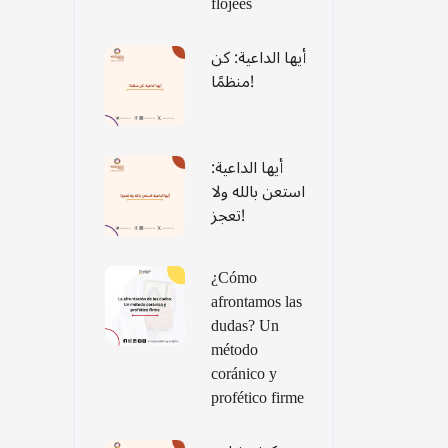
flojees
أيها الداعية: كن
منظمًا!
أيها الداعية:
استعن بالله ولا
تعجز!
¿Cómo
afrontamos las
dudas? Un
método
coránico y
profético firme