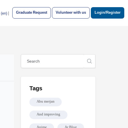
Graduate Request
Volunteer with us
Login/Register
|
‎(en)‎
Blocks
Skip [Cocoon] Global search (sidebar)
Skip Tags
Tags
Abu merjan
And improving
Anime
Ar Blog