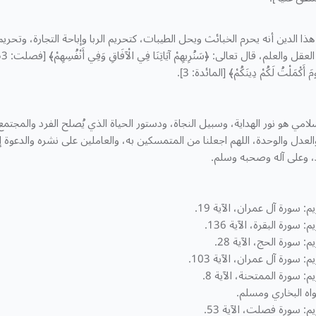
ذا الدين أنه يحرم الخبائث ويحل الطيبات، كتحريم الربا وإباحة التجارة، وتحريم
َ أَكْمَلْتُ لَكُمْ دِينَكُمْ﴾ [المائدة: 3].
سلامي هو نور الهداية، وسبيل النجاة، ودستور الحياة الذي يُصلح الفرد والمجت
العدل والوحدة، اللهم اجعلنا من المتمسكين به، والعاملين على نشره والدعوة 
، وعلى آله وصحبه وسلم.
م: سورة آل عمران، الآية 19.
: سورة البقرة، الآية 136.
م: سورة الحج، الآية 28.
م: سورة آل عمران، الآية 103.
يم: سورة الممتحنة، الآية 8.
اه البخاري ومسلم.
يم: سورة فصلت، الآية 53.