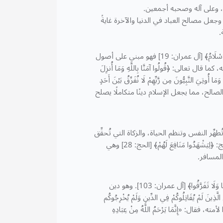
ن، وعلى آله وصحبه أجمعين.
جعل مصالح العباد في الدنيا والآخرة غايةً
.
الدين الإسلامي هو الدين الخاتم الذي ارتضاه الله لعباده، قال تعالى: ﴿إِنَّ الدِّينَ عِنْدَ اللَّهِ الْإِسْلَامُ﴾ [آل عمران: 19] فهو مبني على أصول
تعالى: ﴿قُولُوا آمَنَّا بِاللَّهِ وَمَا أُنزِلَ
 أُوتِيَ النَّبِيُّونَ مِن رَّبِّهِمْ لَا نُفَرِّقُ بَيْنَ أَحَدٍ
لاعتقاد القلبي والعمل الصالح، مما يجعل الإسلام دينًا متكاملًا يصلح
ِر النفس وتنظم الحياة، والزكاة التي تُحقِّق
التكافل، والصوم الذي يُربِّي على التقوى، والحج الذي يُوحِّد المسلمين، قال تعالى في الحج: ﴿لِيَشْهَدُوا مَنَافِعَ لَهُمْ﴾ [الحج: 28] وهي
المسافر.
والإسلام دين الوحدة والاجتماع، يحذر من التفرق، قال تعالى: ﴿وَاعْتَصِمُوا بِحَبْلِ اللَّهِ جَمِيعًا وَلَا تَفَرَّقُوا﴾ [آل عمران: 103]. وهو دين
مْ يُقَاتِلُوكُمْ فِي الدِّينِ وَلَمْ يُخْرِجُوكُم
ةَ شعارًا لأمته، فقال: «إِنَّمَا يَرْحَمُ اللَّهُ مِنْ عِبَادِهِ