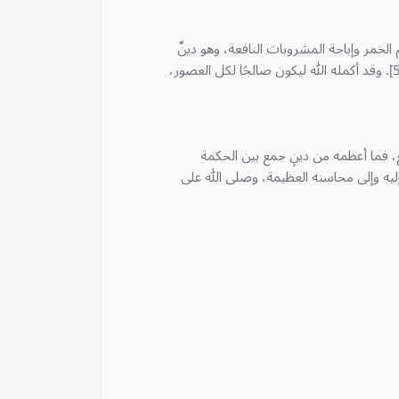
 الخمر وإباحة المشروبات النافعة، وهو دينٌ
يتوافق مع العقل والعلم، قال تعالى: ﴿سَنُرِيهِمْ آيَاتِنَا فِي الْآفَاقِ وَفِي أَنْفُسِهِمْ﴾ [فصلت: 53]. وقد أكمله الله ليكون صالحًا لكل العصور،
مع، فما أعظمه من دينٍ جمع بين الحكمة
إليه وإلى محاسنه العظيمة، وصلى الله على