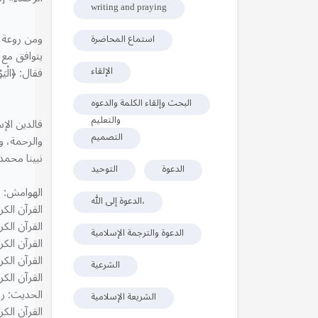
writing and praying
ومن روعة ه
استماع المحاضرة
الإلقاء
فقال: ﴿الْيَوْم
البحث وإلقاء الكلمة والدعوه
والتعليم
فالدين الإ
التصميم
والرحمة، و
نبينا محمد
الدعوة
التوحيد
الهوامش:
الدعوة إلى الله،
القرآن الكري
القرآن الكريم
الدعوة والترجمة الإسلامية
القرآن الكري
القرآن الكري
الشرعية
القرآن الكر
الحديث: رو
الشريعة الإسلامية
القرآن الكر