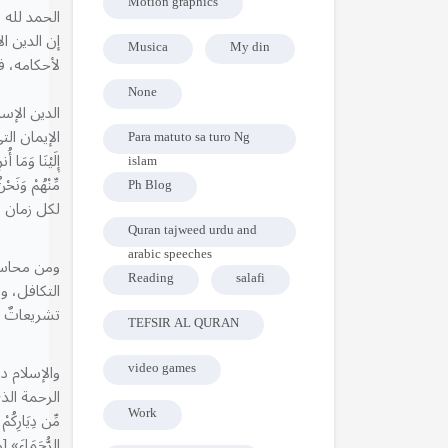
Motion graphics
الحمد لله 
إن الدين ا
Musica
My din
لأحكامه، ف
None
الإيمان التي
Para matuto sa turo Ng
إِلَيْنَا وَمَا 
islam
Ph Blog
لكل زمان 
Quran tajweed urdu and
arabic speeches
ومن محاسن ا
Reading
salafi
تشريعاتٌ ت
TEFSIR AL QURAN
video games
الرحمة الذي أ
Work
الرُّحَمَاءَ»