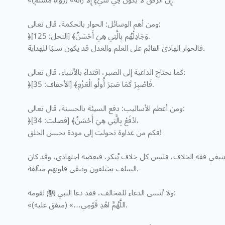
«إِنَّ الرِّفْقَ لَا يَكُونُ فِي شَيْءٍ إِلَّا زَانَهُ» (رواه مسلم).
ومن أهم الوسائل: الحوار بالحكمة، قال تعالى:
﴿وَجَادِلْهُم بِالَّتِي هِيَ أَحْسَنُ﴾ [النحل: 125].
فالحوار الهادئ القائم على العلم والعدل قد يكون سببًا للهداية.
كما يحتاج الداعية إلى الصبر، اقتداءً بالأنبياء، قال تعالى:
﴿فَاصْبِرْ كَمَا صَبَرَ أُولُو الْعَزْمِ﴾ [الأحقاف: 35].
ومن أعظم الأساليب: دفع السيئة بالحسنة، قال تعالى:
﴿ادْفَعْ بِالَّتِي هِيَ أَحْسَنُ﴾ [فصلت: 34]،
فكم من عداوة تحولت إلى مودة بحسن الخلق!
ينبغي فقه الخلاف، فليس كل خلاف يُنكر، فبعضه اجتهادي، وقد كان
السلف يختلفون وتبقى قلوبهم متآلفة.
ولا يُنسى الدعاء للمخالف، فقد دعا النبي ﷺ لقومه:
«اللَّهُمَّ اهْدِ قَوْمِي…» (متفق عليه).