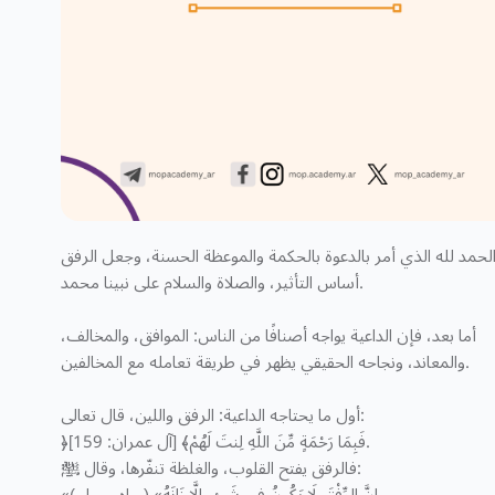
لحمد لله الذي أمر بالدعوة بالحكمة والموعظة الحسنة، وجعل الرفق
أساس التأثير، والصلاة والسلام على نبينا محمد.
أما بعد، فإن الداعية يواجه أصنافًا من الناس: الموافق، والمخالف،
والمعاند، ونجاحه الحقيقي يظهر في طريقة تعامله مع المخالفين.
أول ما يحتاجه الداعية: الرفق واللين، قال تعالى:
﴿فَبِمَا رَحْمَةٍ مِّنَ اللَّهِ لِنتَ لَهُمْ﴾ [آل عمران: 159].
فالرفق يفتح القلوب، والغلظة تنفّرها، وقال ﷺ: