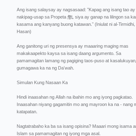
Ang isang salaysay ay nagsasaad: "Kapag ang isang tao ay
nakipag-usap sa Propeta ﷺ, siya ay ganap na lilingon sa kanila
kasama ang kanyang buong katawan." (Iniulat ni al-Tirmidhi,
Hasan)
Ang ganitong uri ng presensya ay maaaring maging mas
makakaapekto kaysa sa isang daang argumento. Sa
pamamagitan lamang ng pagiging taos-puso at kasalukuyan
gumagawa ka na ng Da'wah.
Simulan Kung Nasaan Ka
Hindi inaasahan ng Allah na ibahin mo ang iyong pagkatao.
Inaasahan niyang gagamitin mo ang mayroon ka na - nang
katapatan.
Nagtatrabaho ka ba sa isang opisina? Maaari mong isama a
Islam sa pamamagitan ng iyong mga asal.