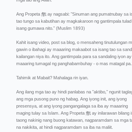
mga tao ang Allah.
Ang Propeta ﷺ ay nagsabi: "Sinuman ang pumatnubay sa isang
tao tungo sa kabutihan ay magkakaroon ng gantimpala tulad
isang gumawa nito." (Muslim 1893)
Kahit isang video, post sa blog, o mensaheng tinutulungan 
gawin o ibahagi ay maaaring makaabot sa isang tao sa sand
kailangan niya ito. Ang gantimpala para sa sandaling iyon ay
maaaring tumagal ng panghabambuhay - o mas matagal pa.
Tahimik at Mabait? Mahalaga rin iyan.
Ang ilang mga tao ay hindi panlabas na "aktibo," ngunit taglay
ang mga pusong puno ng habag. Ang iyong init, ang iyong
presensya, at ang iyong pangangalaga sa iba ay maaaring
maging tulay sa Islam. Ang Propeta ﷺ ay inilarawan bilang isang
taong nakinig nang buong katawan, nagparamdam sa mga t
na nakikita, at hindi nagparamdam sa iba na maliit.