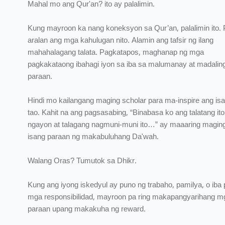
Mahal mo ang Qur'an? ito ay palalimin.
Kung mayroon ka nang koneksyon sa Qur’an, palalimin ito. 
aralan ang mga kahulugan nito. Alamin ang tafsir ng ilang
mahahalagang talata. Pagkatapos, maghanap ng mga
pagkakataong ibahagi iyon sa iba sa malumanay at madalin
paraan.
Hindi mo kailangang maging scholar para ma-inspire ang is
tao. Kahit na ang pagsasabing, “Binabasa ko ang talatang ito
ngayon at talagang nagmuni-muni ito…” ay maaaring magin
isang paraan ng makabuluhang Da'wah.
Walang Oras? Tumutok sa Dhikr.
Kung ang iyong iskedyul ay puno ng trabaho, pamilya, o iba
mga responsibilidad, mayroon pa ring makapangyarihang m
paraan upang makakuha ng reward.