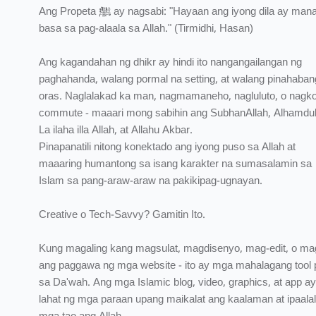
Ang Propeta ﷺ ay nagsabi: "Hayaan ang iyong dila ay manatiling
basa sa pag-alaala sa Allah." (Tirmidhi, Hasan)
Ang kagandahan ng dhikr ay hindi ito nangangailangan ng
paghahanda, walang pormal na setting, at walang pinahaban
oras. Naglalakad ka man, nagmamaneho, nagluluto, o nagko
commute - maaari mong sabihin ang SubhanAllah, Alhamduli
La ilaha illa Allah, at Allahu Akbar.
Pinapanatili nitong konektado ang iyong puso sa Allah at
maaaring humantong sa isang karakter na sumasalamin sa
Islam sa pang-araw-araw na pakikipag-ugnayan.
Creative o Tech-Savvy? Gamitin Ito.
Kung magaling kang magsulat, magdisenyo, mag-edit, o ma
ang paggawa ng mga website - ito ay mga mahalagang tool 
sa Da'wah. Ang mga Islamic blog, video, graphics, at app ay
lahat ng mga paraan upang maikalat ang kaalaman at ipaala