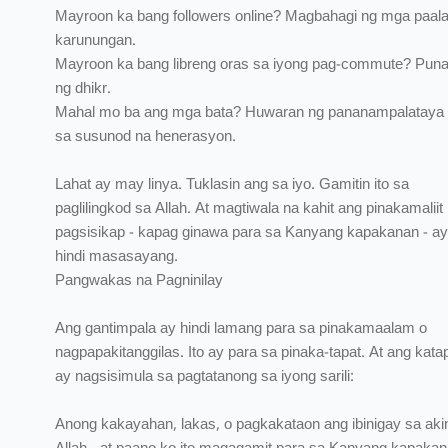
Mayroon ka bang followers online? Magbahagi ng mga paala
karunungan.
Mayroon ka bang libreng oras sa iyong pag-commute? Punan
ng dhikr.
Mahal mo ba ang mga bata? Huwaran ng pananampalataya 
sa susunod na henerasyon.
Lahat ay may linya. Tuklasin ang sa iyo. Gamitin ito sa
paglilingkod sa Allah. At magtiwala na kahit ang pinakamaliit
pagsisikap - kapag ginawa para sa Kanyang kapakanan - ay
hindi masasayang.
Pangwakas na Pagninilay
Ang gantimpala ay hindi lamang para sa pinakamaalam o
nagpapakitanggilas. Ito ay para sa pinaka-tapat. At ang kata
ay nagsisimula sa pagtatanong sa iyong sarili:
Anong kakayahan, lakas, o pagkakataon ang ibinigay sa aki