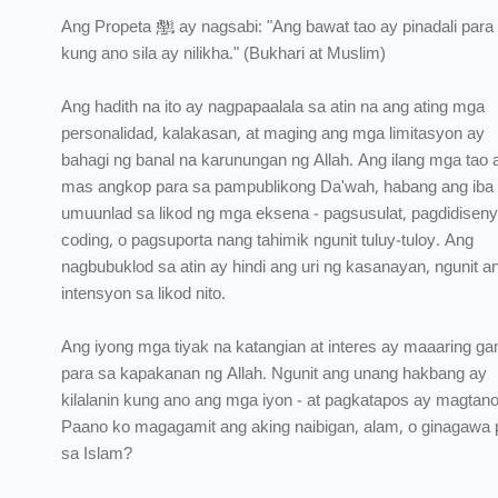
Ang Propeta ﷺ ay nagsabi: "Ang bawat tao ay pinadali para sa
kung ano sila ay nilikha." (Bukhari at Muslim)
Ang hadith na ito ay nagpapaalala sa atin na ang ating mga
personalidad, kalakasan, at maging ang mga limitasyon ay
bahagi ng banal na karunungan ng Allah. Ang ilang mga tao 
mas angkop para sa pampublikong Da'wah, habang ang iba
umuunlad sa likod ng mga eksena - pagsusulat, pagdidiseny
coding, o pagsuporta nang tahimik ngunit tuluy-tuloy. Ang
nagbubuklod sa atin ay hindi ang uri ng kasanayan, ngunit a
intensyon sa likod nito.
Ang iyong mga tiyak na katangian at interes ay maaaring ga
para sa kapakanan ng Allah. Ngunit ang unang hakbang ay
kilalanin kung ano ang mga iyon - at pagkatapos ay magtan
Paano ko magagamit ang aking naibigan, alam, o ginagawa 
sa Islam?