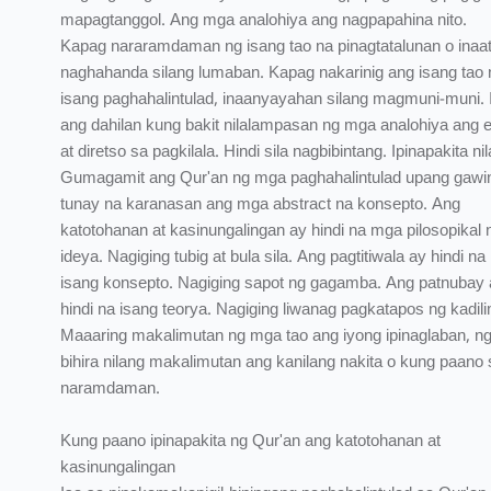
mapagtanggol. Ang mga analohiya ang nagpapahina nito.
Kapag nararamdaman ng isang tao na pinagtatalunan o inaa
naghahanda silang lumaban. Kapag nakarinig ang isang tao 
isang paghahalintulad, inaanyayahan silang magmuni-muni. 
ang dahilan kung bakit nilalampasan ng mga analohiya ang 
at diretso sa pagkilala. Hindi sila nagbibintang. Ipinapakita nil
Gumagamit ang Qur'an ng mga paghahalintulad upang gawi
tunay na karanasan ang mga abstract na konsepto. Ang
katotohanan at kasinungalingan ay hindi na mga pilosopikal 
ideya. Nagiging tubig at bula sila. Ang pagtitiwala ay hindi na
isang konsepto. Nagiging sapot ng gagamba. Ang patnubay 
hindi na isang teorya. Nagiging liwanag pagkatapos ng kadil
Maaaring makalimutan ng mga tao ang iyong ipinaglaban, ng
bihira nilang makalimutan ang kanilang nakita o kung paano s
naramdaman.
Kung paano ipinapakita ng Qur'an ang katotohanan at
kasinungalingan