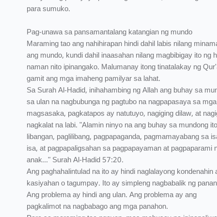
para sumuko.
Pag-unawa sa pansamantalang katangian ng mundo
Maraming tao ang nahihirapan hindi dahil labis nilang minam
ang mundo, kundi dahil inaasahan nilang magbibigay ito ng h
naman nito ipinangako. Malumanay itong tinatalakay ng Qur'
gamit ang mga imaheng pamilyar sa lahat.
Sa Surah Al-Hadid, inihahambing ng Allah ang buhay sa mu
sa ulan na nagbubunga ng pagtubo na nagpapasaya sa mga
magsasaka, pagkatapos ay natutuyo, nagiging dilaw, at nagi
nagkalat na labi. "Alamin ninyo na ang buhay sa mundong it
libangan, paglilibang, pagpapaganda, pagmamayabang sa isa
isa, at pagpapaligsahan sa pagpapayaman at pagpaparami 
anak..." Surah Al-Hadid 57:20.
Ang paghahalintulad na ito ay hindi naglalayong kondenahin
kasiyahan o tagumpay. Ito ay simpleng nagbabalik ng pana
Ang problema ay hindi ang ulan. Ang problema ay ang
pagkalimot na nagbabago ang mga panahon.