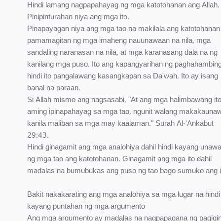
Hindi lamang nagpapahayag ng mga katotohanan ang Allah.
Pinipinturahan niya ang mga ito.
Pinapayagan niya ang mga tao na makilala ang katotohanan
pamamagitan ng mga imaheng nauunawaan na nila, mga
sandaling naranasan na nila, at mga karanasang dala na ng
kanilang mga puso. Ito ang kapangyarihan ng paghahambing
hindi ito pangalawang kasangkapan sa Da'wah. Ito ay isang
banal na paraan.
Si Allah mismo ang nagsasabi, "At ang mga halimbawang it
aming ipinapahayag sa mga tao, ngunit walang makakauna
kanila maliban sa mga may kaalaman." Surah Al-'Ankabut
29:43.
Hindi ginagamit ang mga analohiya dahil hindi kayang unawa
ng mga tao ang katotohanan. Ginagamit ang mga ito dahil
madalas na bumubukas ang puso ng tao bago sumuko ang i
Bakit nakakarating ang mga analohiya sa mga lugar na hindi
kayang puntahan ng mga argumento
Ang mga argumento ay madalas na nagpapagana ng pagigi