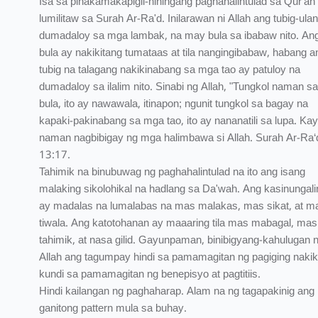
Isa sa pinakamakapigil-hiningang paghahalintulad sa Qur'an
lumilitaw sa Surah Ar-Ra'd. Inilarawan ni Allah ang tubig-ula
dumadaloy sa mga lambak, na may bula sa ibabaw nito. An
bula ay nakikitang tumataas at tila nangingibabaw, habang a
tubig na talagang nakikinabang sa mga tao ay patuloy na
dumadaloy sa ilalim nito. Sinabi ng Allah, "Tungkol naman sa
bula, ito ay nawawala, itinapon; ngunit tungkol sa bagay na
kapaki-pakinabang sa mga tao, ito ay nananatili sa lupa. Ka
naman nagbibigay ng mga halimbawa si Allah. Surah Ar-Ra‘
13:17.
Tahimik na binubuwag ng paghahalintulad na ito ang isang
malaking sikolohikal na hadlang sa Da'wah. Ang kasinungal
ay madalas na lumalabas na mas malakas, mas sikat, at m
tiwala. Ang katotohanan ay maaaring tila mas mabagal, mas
tahimik, at nasa gilid. Gayunpaman, binibigyang-kahulugan 
Allah ang tagumpay hindi sa pamamagitan ng pagiging nakiki
kundi sa pamamagitan ng benepisyo at pagtitiis.
Hindi kailangan ng paghaharap. Alam na ng tagapakinig ang
ganitong pattern mula sa buhay.