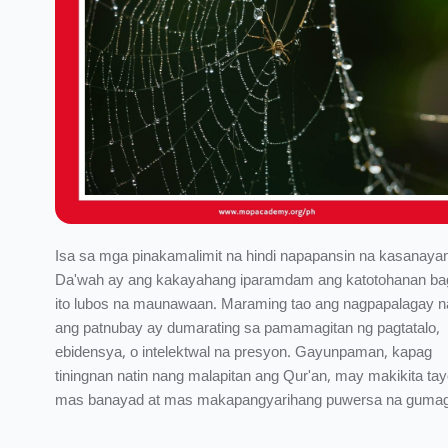
Isa sa mga pinakamalimit na hindi napapansin na kasanaya
Da'wah ay ang kakayahang iparamdam ang katotohanan ba
ito lubos na maunawaan. Maraming tao ang nagpapalagay n
ang patnubay ay dumarating sa pamamagitan ng pagtatalo,
ebidensya, o intelektwal na presyon. Gayunpaman, kapag
tiningnan natin nang malapitan ang Qur'an, may makikita ta
mas banayad at mas makapangyarihang puwersa na guma