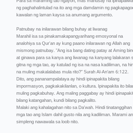
Para sa maraming tao ngayon, mas mahusay na ipinapaliw
ng paghahalintulad na ito ang mga damdamin ng pagkapagod
kawalan ng laman kaysa sa anumang argumento.
Patnubay na inilarawan bilang buhay at liwanag
Marahil isa sa pinakamakapangyarihang emosyonal na
analohiya sa Qur'an ay kung paano inilarawan ng Allah ang
mismong patnubay. "Ang isa bang dating patay at Aming bi
at ginawa para sa kanya ang liwanag na kanyang lalakaran 
gitna ng mga tao, ay katulad ng isa na nasa kadiliman, na hi
na muling makalalabas mula rito?" Surah Al-An‘am 6:122.
Dito, ang pananampalataya ay hindi ipinapakita bilang
impormasyon, pagkakakilanlan, o kultura. Ipinapakita ito bil
muling pagkabuhay. Ang maling paggabay ay hindi ipinapaki
bilang katangahan, kundi bilang pagkalito.
Malaki ang kahalagahan nito sa Da'wah. Hindi tinatanggihan
mga tao ang Islam dahil gusto nila ang kadiliman. Marami a
simpleng nawawala sa loob nito.