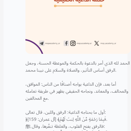
الحمد لله الذي أمر بالدعوة بالحكمة والموعظة الحسنة، وجعل
الرفق أساس التأثير، والصلاة والسلام على نبينا محمد.
أما بعد، فإن الداعية يواجه أصنافًا من الناس: الموافق،
والمخالف، والمعاند، ونجاحه الحقيقي يظهر في طريقة تعامله
مع المخالفين.
أول ما يحتاجه الداعية: الرفق واللين، قال تعالى:
﴿فَبِمَا رَحْمَةٍ مِّنَ اللَّهِ لِنتَ لَهُمْ﴾ [آل عمران: 159].
فالرفق يفتح القلوب، والغلظة تنفّرها، وقال ﷺ: