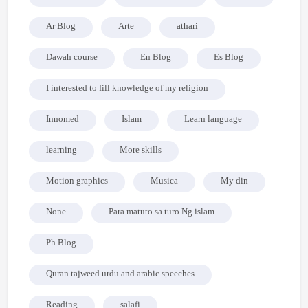
Ar Blog
Arte
athari
Dawah course
En Blog
Es Blog
I interested to fill knowledge of my religion
Innomed
Islam
Learn language
learning
More skills
Motion graphics
Musica
My din
None
Para matuto sa turo Ng islam
Ph Blog
Quran tajweed urdu and arabic speeches
Reading
salafi