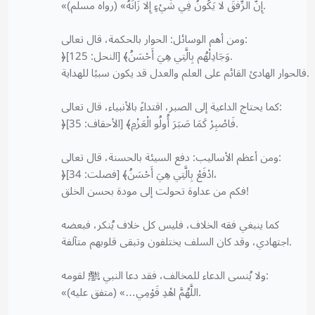
«إِنَّ الرِّفْقَ لَا يَكُونُ فِي شَيْءٍ إِلَّا زَانَهُ» (رواه مسلم).
ومن أهم الوسائل: الحوار بالحكمة، قال تعالى:
﴿وَجَادِلْهُم بِالَّتِي هِيَ أَحْسَنُ﴾ [النحل: 125].
فالحوار الهادئ القائم على العلم والعدل قد يكون سببًا للهداية.
كما يحتاج الداعية إلى الصبر، اقتداءً بالأنبياء، قال تعالى:
﴿فَاصْبِرْ كَمَا صَبَرَ أُولُو الْعَزْمِ﴾ [الأحقاف: 35].
ومن أعظم الأساليب: دفع السيئة بالحسنة، قال تعالى:
﴿ادْفَعْ بِالَّتِي هِيَ أَحْسَنُ﴾ [فصلت: 34]،
فكم من عداوة تحولت إلى مودة بحسن الخلق!
كما ينبغي فقه الخلاف، فليس كل خلاف يُنكر، فبعضه
اجتهادي، وقد كان السلف يختلفون وتبقى قلوبهم متآلفة.
ولا يُنسى الدعاء للمخالف، فقد دعا النبي ﷺ لقومه:
«اللَّهُمَّ اهْدِ قَوْمِي…» (متفق عليه).