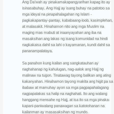
Ang Da’wah ay pinakamakapangyarihan kapag ito ay
isinasabuhay. Ang Hajj ay isang buhay na patotoo sa
mga ideyal na pinapahalagahan ng Islam -
pagkakapantay-pantay, kababaang-loob, kasimplehan,
at malasakit. Hinahamon nito ang mga Muslim na
maging mas mabuti at inaanyayahan ang iba na
masaksihan ang lakas ng isang komunidad na hindi
nagkakaisa dahil sa lahi o kayamanan, kundi dahil sa
pananampalataya.
Sa panahon kung kailan ang sangkatauhan ay
naghahanap ng kahulugan, nag-aalok ang Hajj ng
malinaw na tugon. Tinatawag tayong balikan ang ating
kakanyahan. Hinahamon tayong makita ang higit pa sa
ibabaw at mamuhay ayon sa mga pagpapahalagang
nagpapalakas sa halip na naghahati. Ito ang walang
hanggang mensahe ng Hajj, at isa ito sa mga pinaka-
kapani-paniwalang panawagan sa katotohanan na
kailanman ay masasaksihan ng mundo.