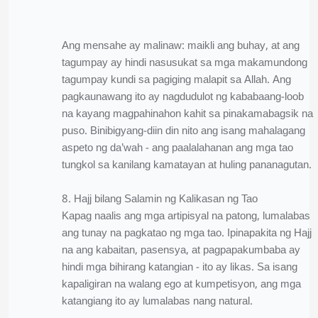
Ang mensahe ay malinaw: maikli ang buhay, at ang
tagumpay ay hindi nasusukat sa mga makamundong
tagumpay kundi sa pagiging malapit sa Allah. Ang
pagkaunawang ito ay nagdudulot ng kababaang-loob
na kayang magpahinahon kahit sa pinakamabagsik na
puso. Binibigyang-diin din nito ang isang mahalagang
aspeto ng da’wah - ang paalalahanan ang mga tao
tungkol sa kanilang kamatayan at huling pananagutan.
8. Hajj bilang Salamin ng Kalikasan ng Tao
Kapag naalis ang mga artipisyal na patong, lumalabas
ang tunay na pagkatao ng mga tao. Ipinapakita ng Hajj
na ang kabaitan, pasensya, at pagpapakumbaba ay
hindi mga bihirang katangian - ito ay likas. Sa isang
kapaligiran na walang ego at kumpetisyon, ang mga
katangiang ito ay lumalabas nang natural.