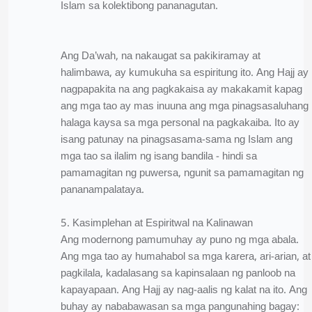
Islam sa kolektibong pananagutan.
Ang Da’wah, na nakaugat sa pakikiramay at
halimbawa, ay kumukuha sa espiritung ito. Ang Hajj ay
nagpapakita na ang pagkakaisa ay makakamit kapag
ang mga tao ay mas inuuna ang mga pinagsasaluhang
halaga kaysa sa mga personal na pagkakaiba. Ito ay
isang patunay na pinagsasama-sama ng Islam ang
mga tao sa ilalim ng isang bandila - hindi sa
pamamagitan ng puwersa, ngunit sa pamamagitan ng
pananampalataya.
5. Kasimplehan at Espiritwal na Kalinawan
Ang modernong pamumuhay ay puno ng mga abala.
Ang mga tao ay humahabol sa mga karera, ari-arian, at
pagkilala, kadalasang sa kapinsalaan ng panloob na
kapayapaan. Ang Hajj ay nag-aalis ng kalat na ito. Ang
buhay ay nababawasan sa mga pangunahing bagay: