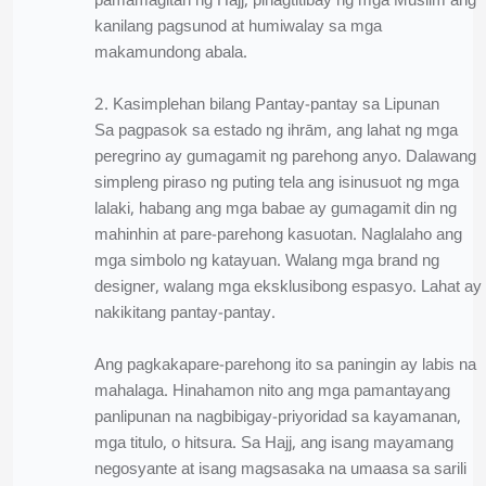
pamamagitan ng Hajj, pinagtitibay ng mga Muslim ang
kanilang pagsunod at humiwalay sa mga
makamundong abala.
2. Kasimplehan bilang Pantay-pantay sa Lipunan
Sa pagpasok sa estado ng ihrām, ang lahat ng mga
peregrino ay gumagamit ng parehong anyo. Dalawang
simpleng piraso ng puting tela ang isinusuot ng mga
lalaki, habang ang mga babae ay gumagamit din ng
mahinhin at pare-parehong kasuotan. Naglalaho ang
mga simbolo ng katayuan. Walang mga brand ng
designer, walang mga eksklusibong espasyo. Lahat ay
nakikitang pantay-pantay.
Ang pagkakapare-parehong ito sa paningin ay labis na
mahalaga. Hinahamon nito ang mga pamantayang
panlipunan na nagbibigay-priyoridad sa kayamanan,
mga titulo, o hitsura. Sa Hajj, ang isang mayamang
negosyante at isang magsasaka na umaasa sa sarili