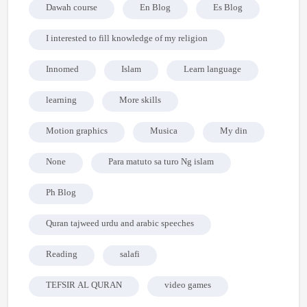
Dawah course
En Blog
Es Blog
I interested to fill knowledge of my religion
Innomed
Islam
Learn language
learning
More skills
Motion graphics
Musica
My din
None
Para matuto sa turo Ng islam
Ph Blog
Quran tajweed urdu and arabic speeches
Reading
salafi
TEFSIR AL QURAN
video games