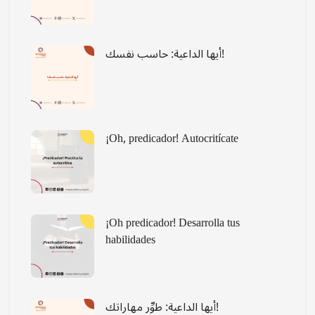
أيها الداعية: حاسب نفسك!
¡Oh, predicador! Autocritícate
¡Oh predicador! Desarrolla tus
habilidades
أيها الداعية: طوِّر مهاراتك!