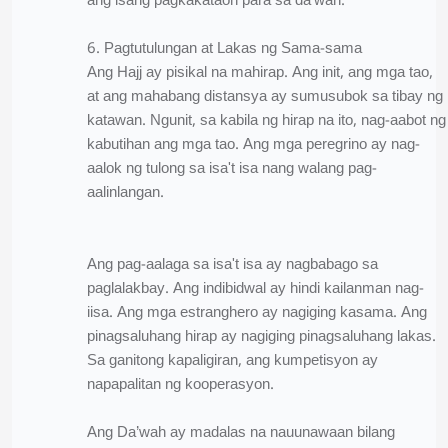
ang isang pagkakataon para sa da’wah.
6. Pagtutulungan at Lakas ng Sama-sama
Ang Hajj ay pisikal na mahirap. Ang init, ang mga tao,
at ang mahabang distansya ay sumusubok sa tibay ng
katawan. Ngunit, sa kabila ng hirap na ito, nag-aabot ng
kabutihan ang mga tao. Ang mga peregrino ay nag-
aalok ng tulong sa isa't isa nang walang pag-
aalinlangan.
Ang pag-aalaga sa isa't isa ay nagbabago sa
paglalakbay. Ang indibidwal ay hindi kailanman nag-
iisa. Ang mga estranghero ay nagiging kasama. Ang
pinagsaluhang hirap ay nagiging pinagsaluhang lakas.
Sa ganitong kapaligiran, ang kumpetisyon ay
napapalitan ng kooperasyon.
Ang Da’wah ay madalas na nauunawaan bilang