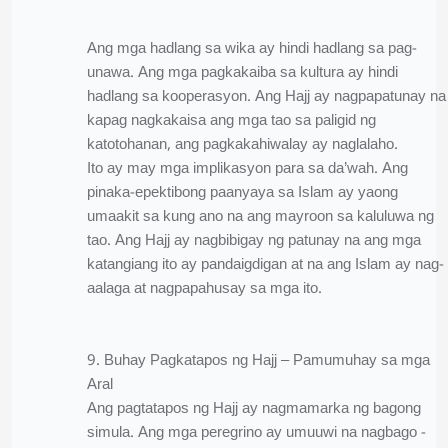
Ang mga hadlang sa wika ay hindi hadlang sa pag-
unawa. Ang mga pagkakaiba sa kultura ay hindi
hadlang sa kooperasyon. Ang Hajj ay nagpapatunay na
kapag nagkakaisa ang mga tao sa paligid ng
katotohanan, ang pagkakahiwalay ay naglalaho.
Ito ay may mga implikasyon para sa da’wah. Ang
pinaka-epektibong paanyaya sa Islam ay yaong
umaakit sa kung ano na ang mayroon sa kaluluwa ng
tao. Ang Hajj ay nagbibigay ng patunay na ang mga
katangiang ito ay pandaigdigan at na ang Islam ay nag-
aalaga at nagpapahusay sa mga ito.
9. Buhay Pagkatapos ng Hajj – Pamumuhay sa mga
Aral
Ang pagtatapos ng Hajj ay nagmamarka ng bagong
simula. Ang mga peregrino ay umuuwi na nagbago -