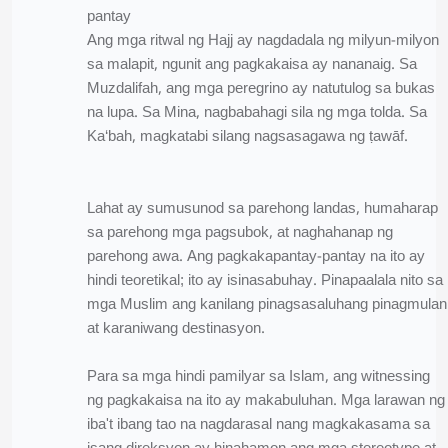
pantay
Ang mga ritwal ng Hajj ay nagdadala ng milyun-milyon
sa malapit, ngunit ang pagkakaisa ay nananaig. Sa
Muzdalifah, ang mga peregrino ay natutulog sa bukas
na lupa. Sa Mina, nagbabahagi sila ng mga tolda. Sa
Ka‘bah, magkatabi silang nagsasagawa ng ṭawāf.
Lahat ay sumusunod sa parehong landas, humaharap
sa parehong mga pagsubok, at naghahanap ng
parehong awa. Ang pagkakapantay-pantay na ito ay
hindi teoretikal; ito ay isinasabuhay. Pinapaalala nito sa
mga Muslim ang kanilang pinagsasaluhang pinagmulan
at karaniwang destinasyon.
Para sa mga hindi pamilyar sa Islam, ang witnessing
ng pagkakaisa na ito ay makabuluhan. Mga larawan ng
iba't ibang tao na nagdarasal nang magkakasama sa