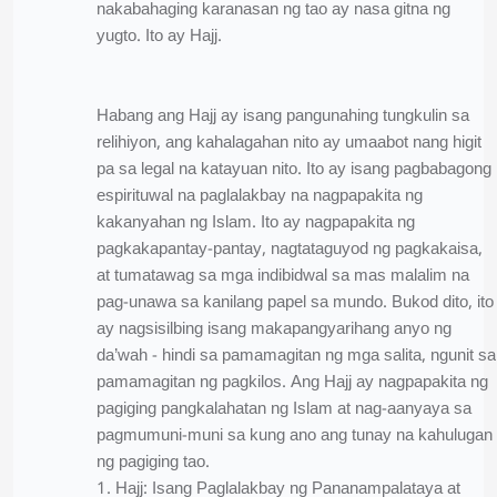
nakabahaging karanasan ng tao ay nasa gitna ng
yugto. Ito ay Hajj.
Habang ang Hajj ay isang pangunahing tungkulin sa
relihiyon, ang kahalagahan nito ay umaabot nang higit
pa sa legal na katayuan nito. Ito ay isang pagbabagong
espirituwal na paglalakbay na nagpapakita ng
kakanyahan ng Islam. Ito ay nagpapakita ng
pagkakapantay-pantay, nagtataguyod ng pagkakaisa,
at tumatawag sa mga indibidwal sa mas malalim na
pag-unawa sa kanilang papel sa mundo. Bukod dito, ito
ay nagsisilbing isang makapangyarihang anyo ng
da’wah - hindi sa pamamagitan ng mga salita, ngunit sa
pamamagitan ng pagkilos. Ang Hajj ay nagpapakita ng
pagiging pangkalahatan ng Islam at nag-aanyaya sa
pagmumuni-muni sa kung ano ang tunay na kahulugan
ng pagiging tao.
1. Hajj: Isang Paglalakbay ng Pananampalataya at