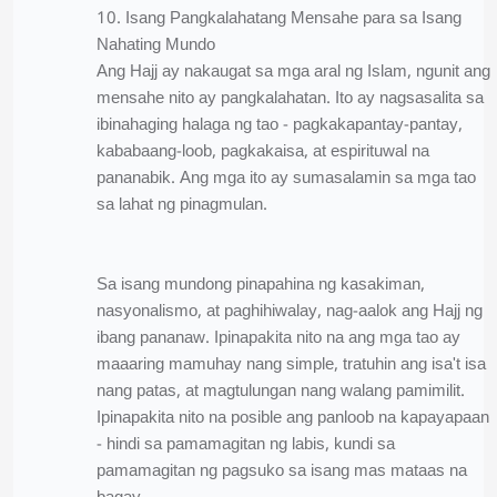
10. Isang Pangkalahatang Mensahe para sa Isang
Nahating Mundo
Ang Hajj ay nakaugat sa mga aral ng Islam, ngunit ang
mensahe nito ay pangkalahatan. Ito ay nagsasalita sa
ibinahaging halaga ng tao - pagkakapantay-pantay,
kababaang-loob, pagkakaisa, at espirituwal na
pananabik. Ang mga ito ay sumasalamin sa mga tao
sa lahat ng pinagmulan.
Sa isang mundong pinapahina ng kasakiman,
nasyonalismo, at paghihiwalay, nag-aalok ang Hajj ng
ibang pananaw. Ipinapakita nito na ang mga tao ay
maaaring mamuhay nang simple, tratuhin ang isa't isa
nang patas, at magtulungan nang walang pamimilit.
Ipinapakita nito na posible ang panloob na kapayapaan
- hindi sa pamamagitan ng labis, kundi sa
pamamagitan ng pagsuko sa isang mas mataas na