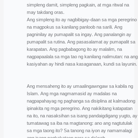
simpleng damit, simpleng pagkain, at mga ritwal na
may takdang oras.
Ang simpleng ito ay nagbibigay-daan sa mga peregrino
na magpokus sa kanilang panloob na sarili. Ang
pagninilay ay pumapalit sa ingay. Ang panalangin ay
pumapalit sa rutina. Ang pasasalamat ay pumapalit sa
karapatan. Ang pagbabagong ito ay malalim, na
nagpapaalala sa mga tao ng kanilang nalimutan: na ang
kasiyahan ay hindi nasa kasaganaan, kundi sa layunin.
Ang mensaheng ito ay umaalingawngaw sa kabila ng
Islam. Ang mga nagmamasid ay madalas na
nagpapahayag ng paghanga sa disiplina at kalmadong
ipinakita ng mga peregrino. Ang nakikitang katapatan
na ito, na nasaksihan sa isang pandaigdigang yugto, ay
tumatawag sa iba na magtanong: ano ang nagtutulak
sa mga taong ito? Sa tanong na iyon ay namamalagi