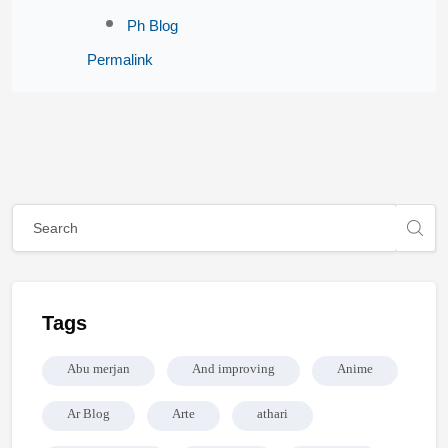
Ph Blog
Permalink
Blocks
Blocks
Skip [Cocoon] Global search (sidebar)
Skip Tags
Tags
Abu merjan
And improving
Anime
Ar Blog
Arte
athari