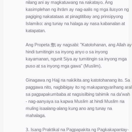
nilang ani ay magkatuwang na nakatayo. Ang
kasimplehan ng ihrām ay nag-aalis ng mga ilusyon ng
pagiging nakatataas at pinagtitibay ang prinsipyong
Islamiko: ang tunay na halaga ay nasa kabanalan at
katapatan.
Ang Propeta ﷺ ay nagsabi: "Katotohanan, ang Allah ay
hindi tumitingin sa inyong anyo o sa inyong
kayamanan, ngunit Siya ay tumitingin sa inyong mga
puso at sa inyong mga gawa" (Muslim).
Ginagawa ng Hajj na nakikita ang katotohanang ito. Sa
paggawa nito, nagbibigay ito ng makapangyarihang aral
sa pagpapakumbaba at nagsisilbing tahimik na da’wah
- nag-aanyaya sa kapwa Muslim at hindi Muslim na
muling isaalang-alang kung ano ang tunay na
mahalaga.
3. Isang Praktikal na Pagpapakita ng Pagkakapantay-