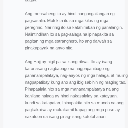
bagay.
Ang mensaheng ito ay hindi nangangailangan ng
pagsasalin. Makikita ito sa mga kilos ng mga
peregrino. Naririnig ito sa katahimikan ng panalangin.
Naiintindihan ito sa pag-aalaga na ipinapakita sa
pagitan ng mga estranghero. Ito ang da’wah sa
pinakapayak na anyo nito.
Ang Hajj ay higit pa sa isang ritwal. Ito ay isang
karanasang nagbabago na nagpapanibago ng
pananampalataya, nag-aayos ng mga halaga, at muling
nagpapatibay kung ano ang ibig sabihin ng maging tao.
Pinapaalala nito sa mga mananampalataya na ang
kanilang halaga ay hindi nakasalalay sa katayuan,
kundi sa katapatan. Ipinapakita nito sa mundo na ang
pagkakaisa ay makakamit kapag ang mga puso ay
nakatuon sa isang pinag-isang katotohanan.