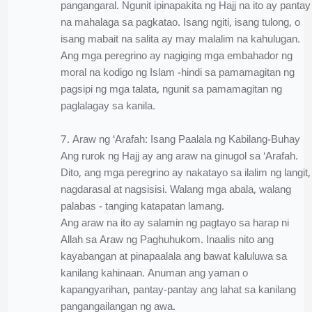
pangangaral. Ngunit ipinapakita ng Hajj na ito ay pantay
na mahalaga sa pagkatao. Isang ngiti, isang tulong, o
isang mabait na salita ay may malalim na kahulugan.
Ang mga peregrino ay nagiging mga embahador ng
moral na kodigo ng Islam -hindi sa pamamagitan ng
pagsipi ng mga talata, ngunit sa pamamagitan ng
paglalagay sa kanila.
7. Araw ng ‘Arafah: Isang Paalala ng Kabilang-Buhay
Ang rurok ng Hajj ay ang araw na ginugol sa ‘Arafah.
Dito, ang mga peregrino ay nakatayo sa ilalim ng langit,
nagdarasal at nagsisisi. Walang mga abala, walang
palabas - tanging katapatan lamang.
Ang araw na ito ay salamin ng pagtayo sa harap ni
Allah sa Araw ng Paghuhukom. Inaalis nito ang
kayabangan at pinapaalala ang bawat kaluluwa sa
kanilang kahinaan. Anuman ang yaman o
kapangyarihan, pantay-pantay ang lahat sa kanilang
pangangailangan ng awa.