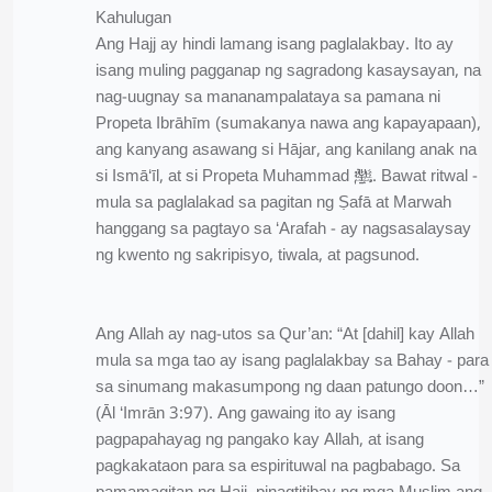
Kahulugan
Ang Hajj ay hindi lamang isang paglalakbay. Ito ay
isang muling pagganap ng sagradong kasaysayan, na
nag-uugnay sa mananampalataya sa pamana ni
Propeta Ibrāhīm (sumakanya nawa ang kapayapaan),
ang kanyang asawang si Hājar, ang kanilang anak na
si Ismā‘īl, at si Propeta Muhammad ﷺ. Bawat ritwal -
mula sa paglalakad sa pagitan ng Ṣafā at Marwah
hanggang sa pagtayo sa ‘Arafah - ay nagsasalaysay
ng kwento ng sakripisyo, tiwala, at pagsunod.
Ang Allah ay nag-utos sa Qur’an: “At [dahil] kay Allah
mula sa mga tao ay isang paglalakbay sa Bahay - para
sa sinumang makasumpong ng daan patungo doon…”
(Āl ‘Imrān 3:97). Ang gawaing ito ay isang
pagpapahayag ng pangako kay Allah, at isang
pagkakataon para sa espirituwal na pagbabago. Sa