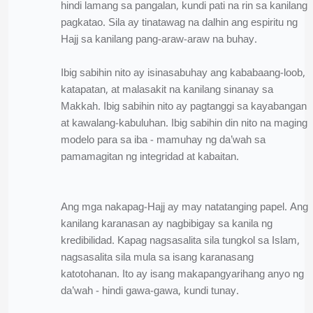
hindi lamang sa pangalan, kundi pati na rin sa kanilang
pagkatao. Sila ay tinatawag na dalhin ang espiritu ng
Hajj sa kanilang pang-araw-araw na buhay.
Ibig sabihin nito ay isinasabuhay ang kababaang-loob,
katapatan, at malasakit na kanilang sinanay sa
Makkah. Ibig sabihin nito ay pagtanggi sa kayabangan
at kawalang-kabuluhan. Ibig sabihin din nito na maging
modelo para sa iba - mamuhay ng da’wah sa
pamamagitan ng integridad at kabaitan.
Ang mga nakapag-Hajj ay may natatanging papel. Ang
kanilang karanasan ay nagbibigay sa kanila ng
kredibilidad. Kapag nagsasalita sila tungkol sa Islam,
nagsasalita sila mula sa isang karanasang
katotohanan. Ito ay isang makapangyarihang anyo ng
da’wah - hindi gawa-gawa, kundi tunay.