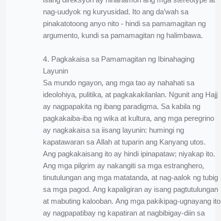
isang direksyon ay hinahamon ang mga stereotype at
nag-uudyok ng kuryusidad. Ito ang da’wah sa
pinakatotoong anyo nito - hindi sa pamamagitan ng
argumento, kundi sa pamamagitan ng halimbawa.
4. Pagkakaisa sa Pamamagitan ng Ibinahaging
Layunin
Sa mundo ngayon, ang mga tao ay nahahati sa
ideolohiya, pulitika, at pagkakakilanlan. Ngunit ang Hajj
ay nagpapakita ng ibang paradigma. Sa kabila ng
pagkakaiba-iba ng wika at kultura, ang mga peregrino
ay nagkakaisa sa iisang layunin: humingi ng
kapatawaran sa Allah at tuparin ang Kanyang utos.
Ang pagkakaisang ito ay hindi ipinapataw; niyakap ito.
Ang mga pilgrim ay nakangiti sa mga estranghero,
tinutulungan ang mga matatanda, at nag-aalok ng tubig
sa mga pagod. Ang kapaligiran ay isang pagtutulungan
at mabuting kalooban. Ang mga pakikipag-ugnayang ito
ay nagpapatibay ng kapatiran at nagbibigay-diin sa