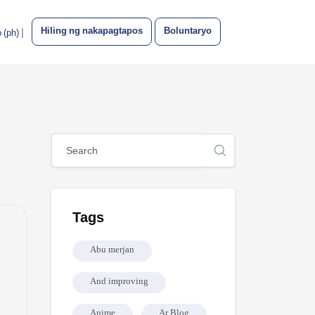
Hiling ng nakapagtapos
Boluntaryo
Login/Register
|
 ‎(ph)‎
Mga Bloke
Laktawan ang [Cocoon] Global search (sidebar)
Laktawan ang Tags
Tags
Abu merjan
And improving
Anime
Ar Blog