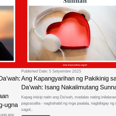
Published Date: 5 Setyembre 2025
 Da’wah:
Ang Kapangyarihan ng Pakikinig s
Da’wah: Isang Nakalimutang Sunn
aan
Kapag iniisip natin ang Da’wah, madalas nating inilalar
akikipag-ugna
pagsasalita - naghahatid ng mga paalala, nagbibigay ng
sagot..
kung ano