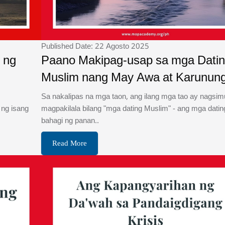
Published Date: 22 Agosto 2025
 ng
Paano Makipag-usap sa mga Dati
Muslim nang May Awa at Karunun
Sa nakalipas na mga taon, ang ilang mga tao ay nagsim
ng isang
magpakilala bilang "mga dating Muslim" - ang mga datin
bahagi ng panan..
Read More