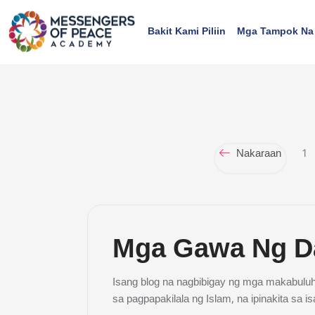
Lumaktaw patungo sa pangunahing nilalaman
Bakit Kami Piliin
Mga Tampok Na
Mga Bloke
Mga Bloke
Nakaraan
1
Mga Gawa Ng D
Isang blog na nagbibigay ng mga makabuluha
sa pagpapakilala ng Islam, na ipinakita sa is