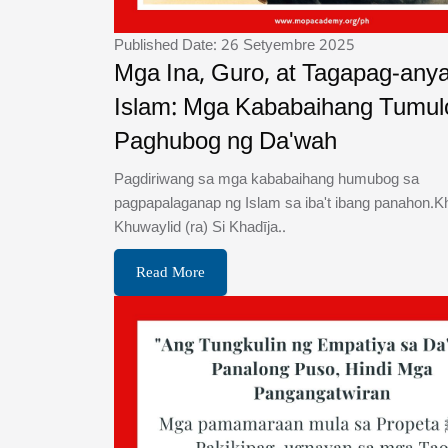
Published Date: 26 Setyembre 2025
Mga Ina, Guro, at Tagapag-any
Islam: Mga Kababaihang Tumul
Paghubog ng Da'wah
Pagdiriwang sa mga kababaihang humubog sa
pagpapalaganap ng Islam sa iba't ibang panahon.Kh
Khuwaylid (ra) Si Khadīja..
Read More