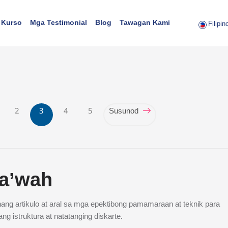
 Kurso
Mga Testimonial
Blog
Tawagan Kami
Filipino
(current)
2
3
4
5
Susunod
a’wah
ng artikulo at aral sa mga epektibong pamamaraan at teknik para
ang istruktura at natatanging diskarte.