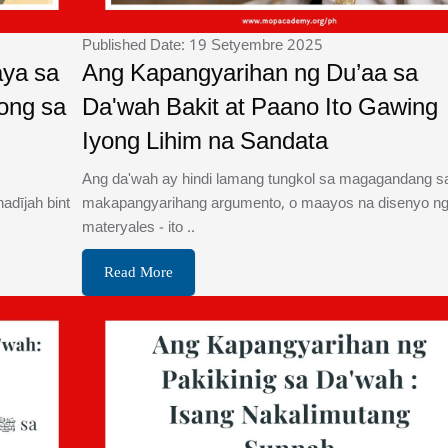
Published Date: 19 Setyembre 2025
aya sa
Ang Kapangyarihan ng Du’aa sa
ong sa
Da'wah Bakit at Paano Ito Gawing
Iyong Lihim na Sandata
Ang da'wah ay hindi lamang tungkol sa magagandang sal
adījah bint
makapangyarihang argumento, o maayos na disenyo n
materyales - ito ..
Read More