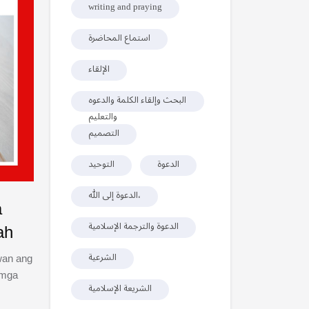
writing and praying
استماع المحاضرة
الإلقاء
البحث وإلقاء الكلمة والدعوه
والتعليم
التصميم
الدعوة
التوحيد
الدعوة إلى الله،
a
ah
الدعوة والترجمة الإسلامية
awan ang
الشرعية
 mga
الشريعة الإسلامية