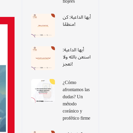
flojees
أيها الداعية: كن
منظمًا!
أيها الداعية:
استعن بالله ولا
تعجز!
¿Cómo
afrontamos las
dudas? Un
método
coránico y
profético firme