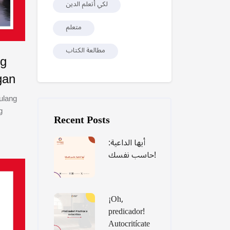
لكي أتعلم الدين
متعلم
مطالعة الكتاب
ng
gan
ulang
Laktawan ang [Cocoon] Recent blog posts list
g
Recent Posts
أيها الداعية:
حاسب نفسك!
¡Oh,
predicador!
Autocritícate