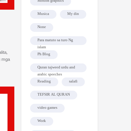
Motion graphics
Musica
My din
None
Para matuto sa turo Ng
islam
ita,
Ph Blog
g mga
Quran tajweed urdu and
arabic speeches
Reading
salafi
TEFSIR AL QURAN
video games
Work