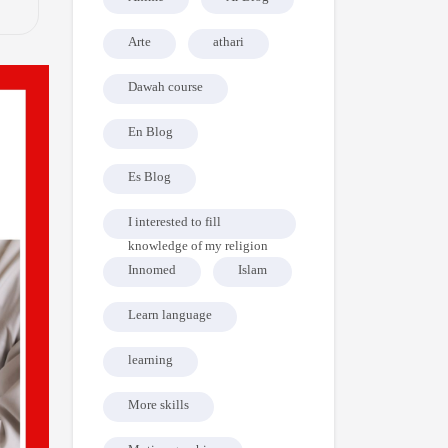
Arte
athari
Dawah course
En Blog
Es Blog
I interested to fill
knowledge of my religion
Innomed
Islam
Learn language
learning
More skills