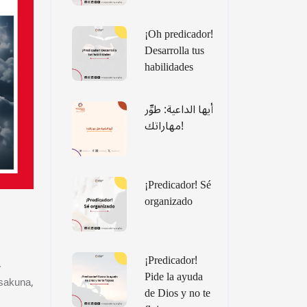
¡Oh predicador!
Desarrolla tus
habilidades
أيها الداعية: طوِّر
مهاراتك!
¡Predicador! Sé
organizado
¡Predicador!
-
Pide la ayuda
 sakuna,
de Dios y no te