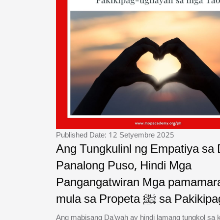
Published Date: 12 Setyembre 2025
Ang Tungkulinl ng Empatiya sa
Panalong Puso, Hindi Mga
Pangangatwiran Mga pamamar
mula sa Propeta ﷺ sa P
Ang mabisang Da’wah ay hindi lamang tungkol sa 