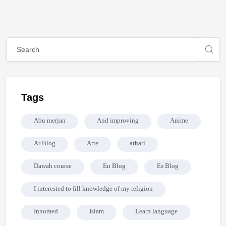
Blocks
Blocks
Skip [Cocoon] Global search (sidebar)
Skip Tags
Tags
Abu merjan
And improving
Anime
Ar Blog
Arte
athari
Dawah course
En Blog
Es Blog
I interested to fill knowledge of my religion
Innomed
Islam
Learn language