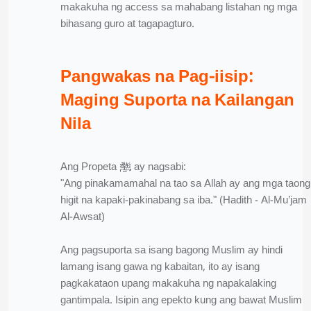
makakuha ng access sa mahabang listahan ng mga
bihasang guro at tagapagturo.
Pangwakas na Pag-iisip:
Maging Suporta na Kailangan
Nila
Ang Propeta ﷺ ay nagsabi:
"Ang pinakamamahal na tao sa Allah ay ang mga taong
higit na kapaki-pakinabang sa iba." (Hadith - Al-Mu’jam
Al-Awsat)
Ang pagsuporta sa isang bagong Muslim ay hindi
lamang isang gawa ng kabaitan, ito ay isang
pagkakataon upang makakuha ng napakalaking
gantimpala. Isipin ang epekto kung ang bawat Muslim