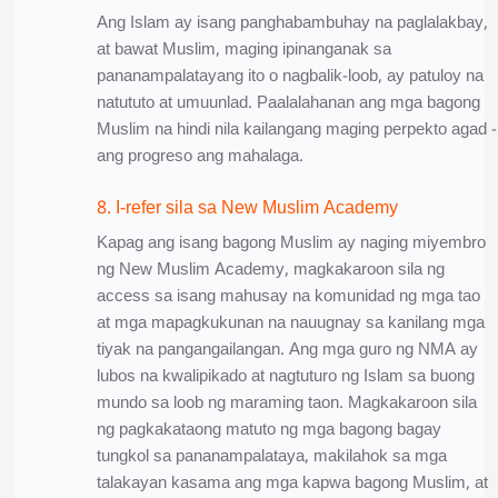
Ang Islam ay isang panghabambuhay na paglalakbay,
at bawat Muslim, maging ipinanganak sa
pananampalatayang ito o nagbalik-loob, ay patuloy na
natututo at umuunlad. Paalalahanan ang mga bagong
Muslim na hindi nila kailangang maging perpekto agad -
ang progreso ang mahalaga.
8. I-refer sila sa New Muslim Academy
Kapag ang isang bagong Muslim ay naging miyembro
ng New Muslim Academy, magkakaroon sila ng
access sa isang mahusay na komunidad ng mga tao
at mga mapagkukunan na nauugnay sa kanilang mga
tiyak na pangangailangan. Ang mga guro ng NMA ay
lubos na kwalipikado at nagtuturo ng Islam sa buong
mundo sa loob ng maraming taon. Magkakaroon sila
ng pagkakataong matuto ng mga bagong bagay
tungkol sa pananampalataya, makilahok sa mga
talakayan kasama ang mga kapwa bagong Muslim, at