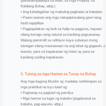
(pananampalataya sa Allah, sa mga Propeta, sa
Kabilang Buhay, atbp.)
• Ang kahalagahan ng mabuting pagkatao at kabaitan
• Paano iwanan ang mga nakapipinsalang gawi nang
hindi napipilitan
• Pagpapalakas ng loob sa halip na pagpuna, hayaan
silang lumago nang natural sa kanilang pagsasanay.
Walang pamimilit sa relihiyon kaya subukan mong
tulungan silang maunawaan na ang lahat ng gagawin, o
iwanan, para sa kapakanan ng Islam ay para sa
kanilang sariling kapakanan.
5. Tulong sa mga Hamon sa Tunay na Buhay
Ang mga bagong Muslim ay madalas nahihirapan sa
mga praktikal na isyu tulad ng:
• Pagharap sa pagtutol ng pamilya
• Mga hamon sa lugar ng trabaho (pagdarasal sa
trabaho, pag-aayuno, atbp.)