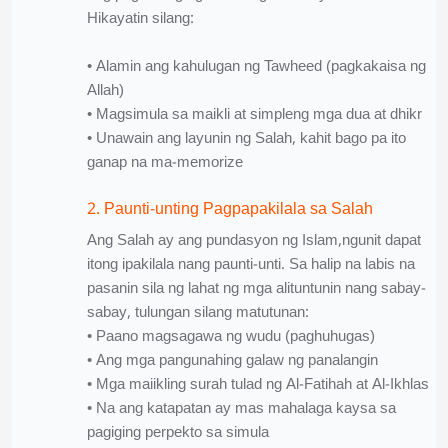
Hikayatin silang:
• Alamin ang kahulugan ng Tawheed (pagkakaisa ng
Allah)
• Magsimula sa maikli at simpleng mga dua at dhikr
• Unawain ang layunin ng Salah, kahit bago pa ito
ganap na ma-memorize
2. Paunti-unting Pagpapakilala sa Salah
Ang Salah ay ang pundasyon ng Islam,ngunit dapat
itong ipakilala nang paunti-unti. Sa halip na labis na
pasanin sila ng lahat ng mga alituntunin nang sabay-
sabay, tulungan silang matutunan:
• Paano magsagawa ng wudu (paghuhugas)
• Ang mga pangunahing galaw ng panalangin
• Mga maiikling surah tulad ng Al-Fatihah at Al-Ikhlas
• Na ang katapatan ay mas mahalaga kaysa sa
pagiging perpekto sa simula