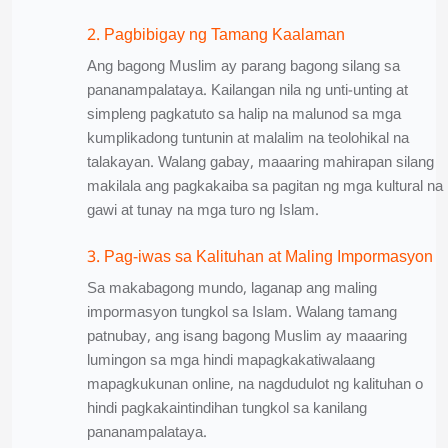
2. Pagbibigay ng Tamang Kaalaman
Ang bagong Muslim ay parang bagong silang sa
pananampalataya. Kailangan nila ng unti-unting at
simpleng pagkatuto sa halip na malunod sa mga
kumplikadong tuntunin at malalim na teolohikal na
talakayan. Walang gabay, maaaring mahirapan silang
makilala ang pagkakaiba sa pagitan ng mga kultural na
gawi at tunay na mga turo ng Islam.
3. Pag-iwas sa Kalituhan at Maling Impormasyon
Sa makabagong mundo, laganap ang maling
impormasyon tungkol sa Islam. Walang tamang
patnubay, ang isang bagong Muslim ay maaaring
lumingon sa mga hindi mapagkakatiwalaang
mapagkukunan online, na nagdudulot ng kalituhan o
hindi pagkakaintindihan tungkol sa kanilang
pananampalataya.