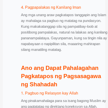
4. Pagpapalakas ng Kanilang Iman
Ang mga unang araw pagkatapos tanggapin ang Islam
ay mahalaga sa pagbuo ng matatag na pundasyon.
Kung makakatanggap sila ng pampatibay-loob at
positibong pampalakas, natural na lalakas ang kanilang
pananampalataya. Gayunpaman, kung sa tingin nila ay
napabayaan o napipilitan sila, maaaring mahirapan
silang manatiling matatag.
Ano ang Dapat Pahalagahan
Pagkatapos ng Pagsasagawa
ng Shahadah
1. Pagbuo ng Relasyon kay Allah
Ang pinakamahalaga para sa isang bagong Muslim ay
ang pagtatatag ng direktang koneksyon sa Allah.